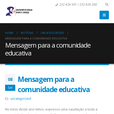
232 424 591 / 232 426 260
HOME
NOTÍCIAS
UNCATEGORIZED
MENSAGEM PARA A COMUNIDADE EDUCATIVA
Mensagem para a comunidade
educativa
Mensagem para a
08
comunidade educativa
Set
uncategorized
No início deste ano letivo, expresso uma saudação a toda a