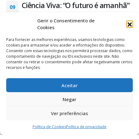
Ciência Viva: “O futuro é amanhã”
09
Dez
A atividade “O Futuro é amanhã” envolveu alunos do 8.º e
Gerir o Consentimento de
9.º anos e tinha como tema base as alterações climáticas, temática
Cookies
igualmente relevante no programa Eco-escolas. A atividade foi
dinamizada pelo CCV "Exploratório" de Coimbra e patrocinada
Para fornecer as melhores experiências, usamos tecnologias como
pela CIM-Dão-Lafões....
cookies para armazenar e/ou aceder a informações do dispositivo.
Consentir com essas tecnologias nos permitirá processar dados, como
comportamento de navegação ou IDs exclusivos neste site. Não
uncategorized
consentir ou retirar o consentimento pode afetar negativamante certos
recursos e funções.
LER MAIS...
Aceitar
Ciência Viva: Laboratório Móvel
09
Negar
Dez
No âmbito do Projeto Ciência Viva foi desenvolvida a
Ver preferências
atividade LabMóvel, dinamizada pelo CCV "Exploratório" de
Coimbra e patrocinada pela CIM-Dão-Lafões. No LabMóvel, os
Política de Cookies
Política de privacidade
alunos do 3.º e 5.º anos realizaram trabalhos práticos sobre
diversas temáticas, tais como: o corpo...