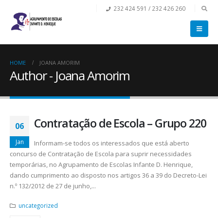
232 424 591 / 232 426 260
HOME
JOANA AMORIM
Author - Joana Amorim
Contratação de Escola – Grupo 220
06
Jan
Informam-se todos os interessados que está aberto
concurso de Contratação de Escola para suprir necessidades
temporárias, no Agrupamento de Escolas Infante D. Henrique,
dando cumprimento ao disposto nos artigos 36 a 39 do Decreto-Lei
n.º 132/2012 de 27 de junho,...
uncategorized