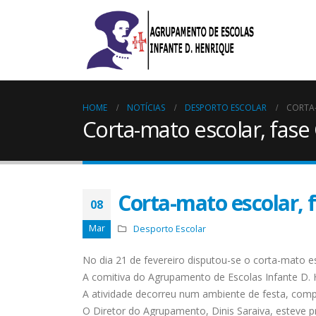
HOME
NOTÍCIAS
DESPORTO ESCOLAR
CORTA-
Corta-mato escolar, fase
Corta-mato escolar, 
08
Mar
Desporto Escolar
No dia 21 de fevereiro disputou-se o corta-mato e
Manuais Escolares 2026/20
A comitiva do Agrupamento de Escolas Infante D. H
Agosto 5, 2026
A atividade decorreu num ambiente de festa, comp
O Diretor do Agrupamento, Dinis Saraiva, esteve p