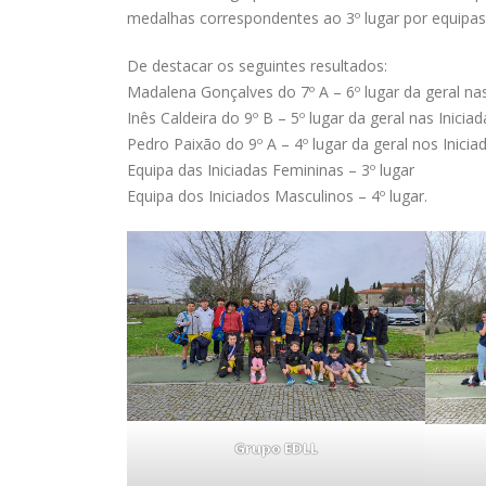
medalhas correspondentes ao 3º lugar por equipas
Informação
Agosto 5, 2026
De destacar os seguintes resultados:
Madalena Gonçalves do 7º A – 6º lugar da geral nas
Informação
Inês Caldeira do 9º B – 5º lugar da geral nas Inicia
Julho 21, 2026
Pedro Paixão do 9º A – 4º lugar da geral nos Inici
Equipa das Iniciadas Femininas – 3º lugar
Equipa dos Iniciados Masculinos – 4º lugar.
Grupo EDLL