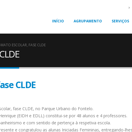
INÍCIO
AGRUPAMENTO
SERVIÇOS
MATO ESCOLAR, FASE CLDE
 CLDE
fase CLDE
scolar, fase CLDE, no Parque Urbano do Fontelo.
27
Informação
Manuais Escolare
enrique (EIDH e EDLL) constitui-se por 48 alunos e 4 professores.
Julho 19, 2026
Agosto 5, 2026
anheirismo e com sentido de pertença à respetiva escola.
resente e congratulou as alunas Iniciadas Femininas, entregando-lhe