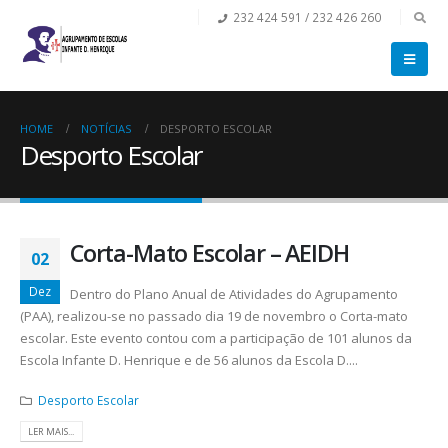
232 424 591 / 232 426 260
HOME
NOTÍCIAS
DESPORTO ESCOLAR
Desporto Escolar
Corta-Mato Escolar – AEIDH
02
Dez
Dentro do Plano Anual de Atividades do Agrupamento
(PAA), realizou-se no passado dia 19 de novembro o Corta-mato
escolar. Este evento contou com a participação de 101 alunos da
Escola Infante D. Henrique e de 56 alunos da Escola D....
Desporto Escolar
LER MAIS...