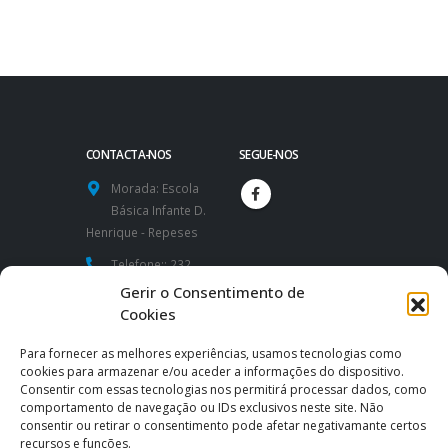
CONTACTA-NOS
SEGUE-NOS
Morada:
Escola
Básica Infante D.
Henrique - Repeses
Telefone::
232
424 591 / 232
Gerir o Consentimento de
426 260
Cookies
Website:
Para fornecer as melhores experiências, usamos tecnologias como
https://www.aeidh.pt
cookies para armazenar e/ou aceder a informações do dispositivo.
Consentir com essas tecnologias nos permitirá processar dados, como
Email:
comportamento de navegação ou IDs exclusivos neste site. Não
consentir ou retirar o consentimento pode afetar negativamante certos
direcao@aeidh.pt
|
recursos e funções.