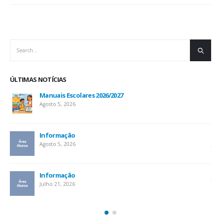
ÚLTIMAS NOTÍCIAS
Manuais Escolares 2026/2027
Agosto 5, 2026
Informação
Inf
Agosto 5, 2026
Jul
At
Informação
Jul
Julho 21, 2026