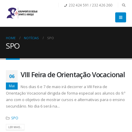
232 424 591 / 232 426 260
HOME
NOTÍCIAS
SPO
SPO
VIII Feira de Orientação Vocacional
06
Mai
Nos dias 6 e 7 de maio irá decorrer a VIII Feira de
Orientação Vocacional dirigida de forma especial aos alunos do 9.º
ano com o objetivo de mostrar cursos e alternativas para o ensino
secundário. No dia 6 será na...
SPO
LER MAIS...