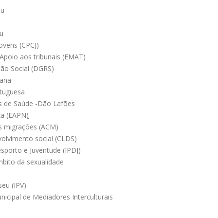
eu
u
eu
ovens (CPCJ)
e Apoio aos tribunais (EMAT)
ção Social (DGRS)
cana
rtuguesa
s de Saúde -Dão Lafões
za (EAPN
)
as migrações (ACM)
olvimento social (CLDS)
sporto e Juventude (IPDJ)
bito da sexualidade
seu (IPV)
icipal de Mediadores Interculturais