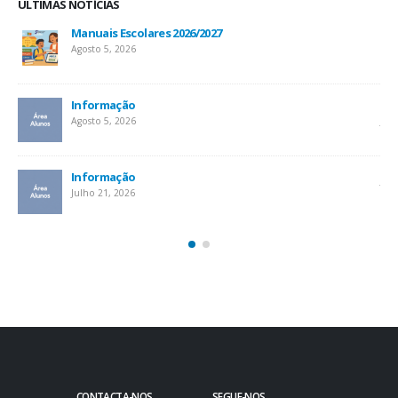
ÚLTIMAS NOTÍCIAS
Manuais Escolares 2026/2027
Agosto 5, 2026
Informação
Inf
Agosto 5, 2026
Jul
At
Informação
Jul
Julho 21, 2026
CONTACTA-NOS
SEGUE-NOS