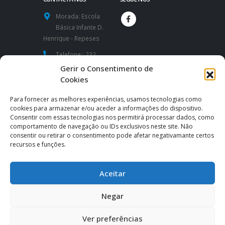
Morada:
Escola
Básica Infante D.
Henrique - Repeses
Telefone::
232
424 591 / 232
Gerir o Consentimento de
426 260
Cookies
Website:
Para fornecer as melhores experiências, usamos tecnologias como
https://www.aeidh.pt
cookies para armazenar e/ou aceder a informações do dispositivo.
Consentir com essas tecnologias nos permitirá processar dados, como
Email:
comportamento de navegação ou IDs exclusivos neste site. Não
consentir ou retirar o consentimento pode afetar negativamante certos
direcao@aeidh.pt
|
recursos e funções.
secretaria@aeidh.pt
Aceitar
Negar
Ver preferências