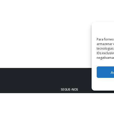
Para fornec
armazenar e
tecnologia
IDs exclusi
negativaman
A
SEGUE-NOS
 Infante D. Henrique - Repeses
/ 232 426 260