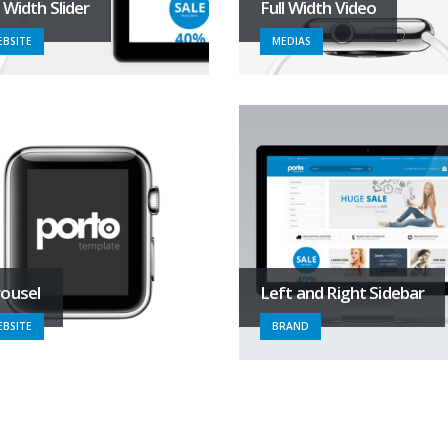
l Width Slider
Full Width Video
BSITE
MEDIAS
ousel
Left and Right Sidebar
BSITE
BRAND