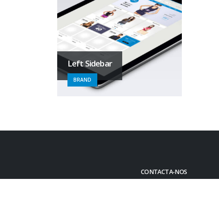
Left Sidebar
BRAND
CONTACTA-NOS
Morada:
Escola Básica
Telefone::
232 424 591 