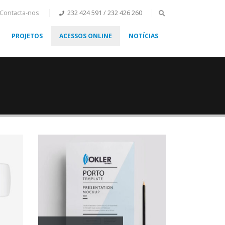
Contacta-nos
232 424 591 / 232 426 260
PROJETOS
ACESSOS ONLINE
NOTÍCIAS