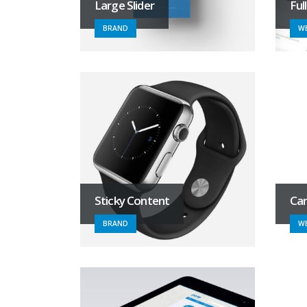
Large Slider
Ful
BRAND
WE
Sticky Content
Car
BRAND
WE