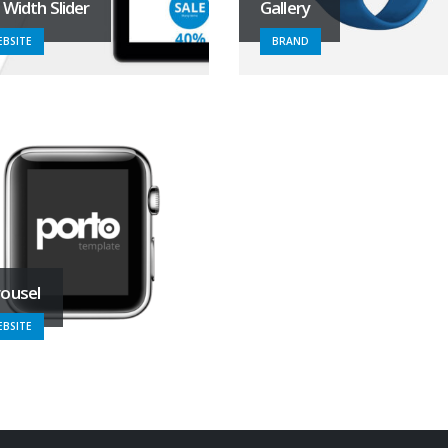
l Width Slider
Gallery
BSITE
BRAND
ousel
BSITE