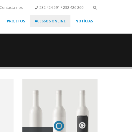
Contacta-nos
232 424 591 / 232 426 260
PROJETOS
ACESSOS ONLINE
NOTÍCIAS