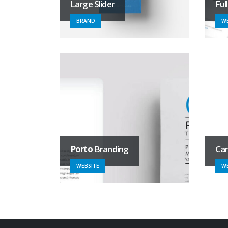
Large Slider
Ful
BRAND
WE
Porto
Branding
Car
WEBSITE
WE