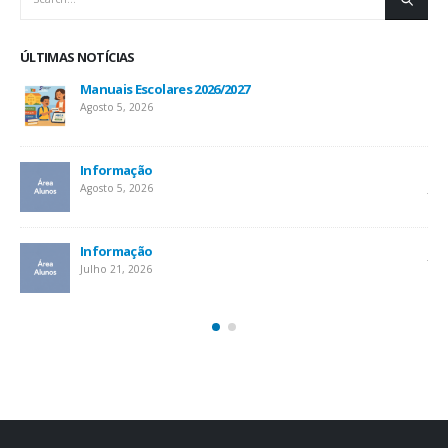
ÚLTIMAS NOTÍCIAS
Manuais Escolares 2026/2027
Agosto 5, 2026
Informação
Inf
Agosto 5, 2026
Jul
At
Informação
Jul
Julho 21, 2026