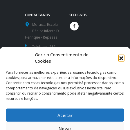
CONTACTA-NOS
SEGUE-NOS
Morada:
Escola
Básica Infante D.
Henrique - Repeses
Telefone::
232
424 591 / 232
Gerir o Consentimento de
426 260
Cookies
Website:
Para fornecer as melhores experiências, usamos tecnologias como
https://www.aeidh.pt
cookies para armazenar e/ou aceder a informações do dispositivo.
Consentir com essas tecnologias nos permitirá processar dados, como
Email:
comportamento de navegação ou IDs exclusivos neste site. Não
consentir ou retirar o consentimento pode afetar negativamante certos
direcao@aeidh.pt
|
recursos e funções.
secretaria@aeidh.pt
Aceitar
Negar