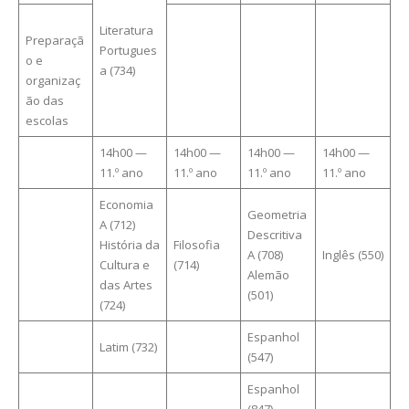
Literatura
Preparaçã
Portugues
o e
a (734)
organizaç
ão das
escolas
14h00 —
14h00 —
14h00 —
14h00 —
11.º ano
11.º ano
11.º ano
11.º ano
Economia
Geometria
A (712)
Descritiva
História da
Filosofia
A (708)
Inglês (550)
Cultura e
(714)
Alemão
das Artes
(501)
(724)
Espanhol
Latim (732)
(547)
Espanhol