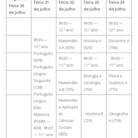
feira 21
feira
22
feira 23
feira 24
feira
20
de julho
de julho
de julho
de julho
de julho
9h30 —
9h30 —
9h30 —
12.º ano
12.º ano
12.º ano
9h30 —
Matemátic
História A
Desenho A
12.º ano
a A (635)
(623)
(706)
Português
9h30 —
9h30 —
9h30 —
(639)
11.º ano
11.º ano
11.º ano
Português
Língua
Biologia e
Física e
Segunda
Matemátic
Geologia
Química A
(138)
a B (735)
(702)
(715)
Português
Matemátic
Língua
a Aplicada
Não
às
História B
Geografia
Materna
Ciências
(723)
A (719)
(PLNM —
Sociais
839) 9h30
(835)
— 11.º ano