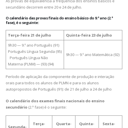
As provas de equivalência à frequência dos ensinos básicos e
secundário decorrem entre 20 e 24 de julho.
O calendário das provas finais do ensino básico do 9.º ano (2.ª
fase), é o seguinte:
Terça-feira 21 de julho
Quinta-feira 23 de julho
9h30 — 9.º ano Português (91)
Português Língua Segunda (95)
9h30 — 9.º ano Matemática (92)
Português Língua Não
Materna (PLNM) — (93) (94)
Período de aplicação da componente de produção e interação
orais para todos os alunos de PLMN e para os alunos
autopropostos de Português (91): de 21 de julho a 24 de julho
O
calendário dos exames finais nacionais do ensino
secundário
(2.ª fase) é o seguinte:
Terça-
Quarta-
Quinta-
Sexta-
Segunda-