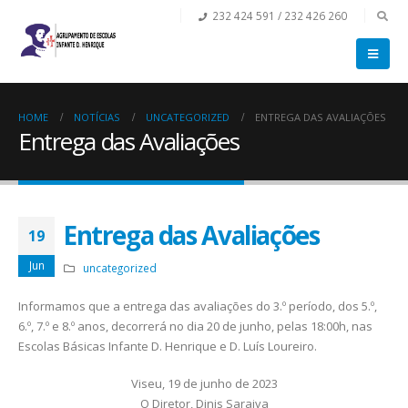
232 424 591 / 232 426 260
HOME
NOTÍCIAS
UNCATEGORIZED
ENTREGA DAS AVALIAÇÕES
Entrega das Avaliações
Entrega das Avaliações
19
Jun
uncategorized
Informamos que a entrega das avaliações do 3.º período, dos 5.º,
6.º, 7.º e 8.º anos, decorrerá no dia 20 de junho, pelas 18:00h, nas
Escolas Básicas Infante D. Henrique e D. Luís Loureiro.
Viseu, 19 de junho de 2023
O Diretor, Dinis Saraiva