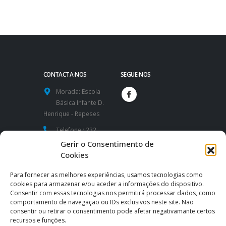
CONTACTA-NOS
SEGUE-NOS
Morada:
Escola
Básica Infante D.
Henrique - Repeses
Telefone::
232
424 591 / 232
Gerir o Consentimento de
426 260
Cookies
Website:
Para fornecer as melhores experiências, usamos tecnologias como
https://www.aeidh.pt
cookies para armazenar e/ou aceder a informações do dispositivo.
Consentir com essas tecnologias nos permitirá processar dados, como
Email:
comportamento de navegação ou IDs exclusivos neste site. Não
consentir ou retirar o consentimento pode afetar negativamante certos
direcao@aeidh.pt
|
recursos e funções.
secretaria@aeidh.pt