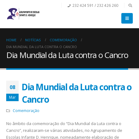
232 424 591 / 232 426 260
HOME
NOTÍCIAS
COMEMORAÇÃO
DIA MUNDIAL DA LUTA CONTRA O CANCRO
Dia Mundial da Luta contra o Cancro
Dia Mundial da Luta contra o
08
Cancro
Mar
Comemoração
No âmbito da comemoração do “Dia Mundial da Luta contra o
Cancro”, realizaram-se várias atividades, no Agrupamento de
Escolas Infante D. Henrique, nomeadamente elaboração de