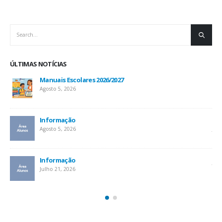
ÚLTIMAS NOTÍCIAS
Manuais Escolares 2026/2027
Agosto 5, 2026
Informação
Inf
Agosto 5, 2026
Jul
At
Informação
Jul
Julho 21, 2026