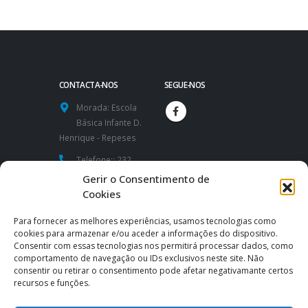
CONTACTA-NOS
SEGUE-NOS
Morada:
Escola
Básica Infante D.
Henrique - Repeses
Telefone::
232
424 591 / 232
Gerir o Consentimento de
426 260
Cookies
Website:
Para fornecer as melhores experiências, usamos tecnologias como
https://www.aeidh.pt
cookies para armazenar e/ou aceder a informações do dispositivo.
Consentir com essas tecnologias nos permitirá processar dados, como
Email:
comportamento de navegação ou IDs exclusivos neste site. Não
consentir ou retirar o consentimento pode afetar negativamante certos
direcao@aeidh.pt
|
recursos e funções.
secretaria@aeidh.pt