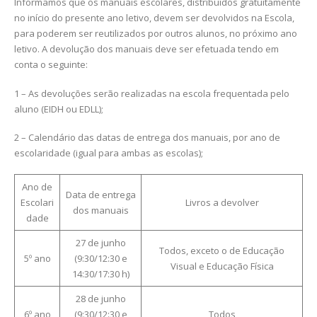
Informamos que os manuais escolares, distribuídos gratuitamente
no início do presente ano letivo, devem ser devolvidos na Escola,
para poderem ser reutilizados por outros alunos, no próximo ano
letivo. A devolução dos manuais deve ser efetuada tendo em
conta o seguinte:
1 – As devoluções serão realizadas na escola frequentada pelo
aluno (EIDH ou EDLL);
2 – Calendário das datas de entrega dos manuais, por ano de
escolaridade (igual para ambas as escolas);
Ano de
Data de entrega
Escolari
Livros a devolver
dos manuais
dade
27 de junho
Todos, exceto o de Educação
5º ano
(9:30/12:30 e
Visual e Educação Física
14:30/17:30 h)
28 de junho
6º ano
(9:30/12:30 e
Todos