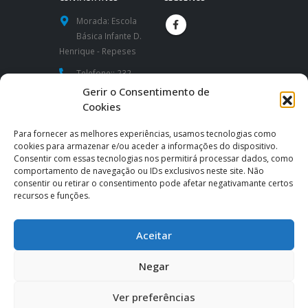
Morada:
Escola
Básica Infante D.
Henrique - Repeses
Telefone::
232
424 591 / 232
Gerir o Consentimento de
426 260
Cookies
Website:
Para fornecer as melhores experiências, usamos tecnologias como
https://www.aeidh.pt
cookies para armazenar e/ou aceder a informações do dispositivo.
Consentir com essas tecnologias nos permitirá processar dados, como
Email:
comportamento de navegação ou IDs exclusivos neste site. Não
consentir ou retirar o consentimento pode afetar negativamante certos
direcao@aeidh.pt
|
recursos e funções.
secretaria@aeidh.pt
Aceitar
Negar
Ver preferências