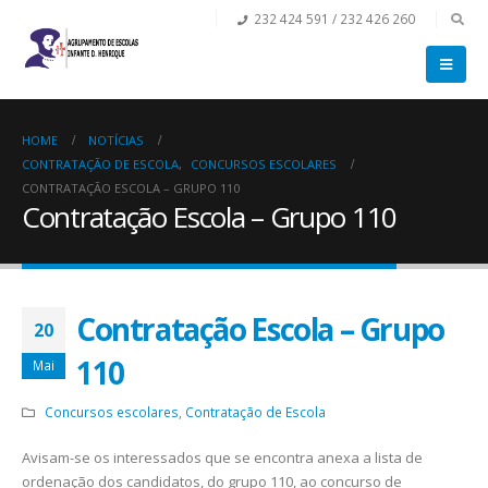
232 424 591 / 232 426 260
HOME
NOTÍCIAS
CONTRATAÇÃO DE ESCOLA
,
CONCURSOS ESCOLARES
CONTRATAÇÃO ESCOLA – GRUPO 110
Contratação Escola – Grupo 110
Contratação Escola – Grupo
20
110
Mai
Concursos escolares
,
Contratação de Escola
Avisam-se os interessados que se encontra anexa a lista de
ordenação dos candidatos, do grupo 110, ao concurso de