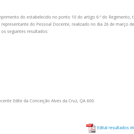
Informação
Informação – Alteração ao 
das provas
Agosto 5, 2026
primento do estabelecido no ponto 10 do artigo 6.º do Regimento, 
Julho 9, 2026
 de representante do Pessoal Docente, realizado no dia 26 de março d
Informação
 os seguintes resultados:
Atendimento Área de Pess
Julho 21, 2026
Julho 6, 2026
docente Edite da Conceição Alves da Cruz, QA 600.
Edital resultados el