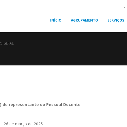
INÍCIO
AGRUPAMENTO
SERVIÇOS
O GERAL
r) de representante do Pessoal Docente
Manuais Escolares 2026/2027
Informação
Agosto 5, 2026
Julho 19, 2026
26 de março de 2025