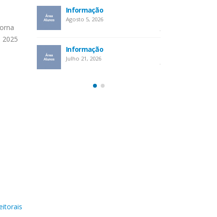
calendário
Informação
Informação – Alt
das provas
Agosto 5, 2026
torna
Julho 9, 2026
e 2025
Informação
oal
Atendimento Área
Julho 21, 2026
Julho 6, 2026
eitorais