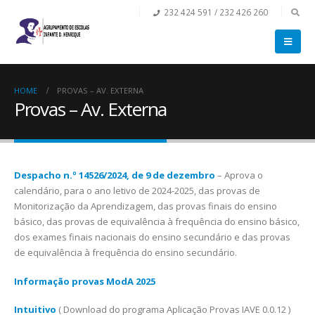
232 424 591 / 232 426 260
HOME
PROVAS – AV. EXTERNA
Provas – Av. Externa
Despacho n.º 14526/2024, de 9 de dezembro
– Aprova o
calendário, para o ano letivo de 2024-2025, das provas de
Monitorização da Aprendizagem, das provas finais do ensino
básico, das provas de equivalência à frequência do ensino básico,
dos exames finais nacionais do ensino secundário e das provas
de equivalência à frequência do ensino secundário.
Informação provas ModA 2025
Intuitivo
( Download do programa Aplicação Provas IAVE 0.0.12 )