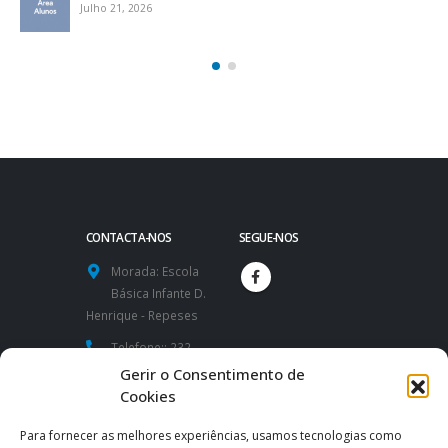
Julho 21, 2026
CONTACTA-NOS
SEGUE-NOS
Morada:
Escola
Básica Infante D.
Henrique - Repeses
Telefone::
232
424 591 / 232
Gerir o Consentimento de
426 260
Cookies
Website:
Para fornecer as melhores experiências, usamos tecnologias como