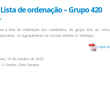
 Lista de ordenação – Grupo 420
a
xa a lista de ordenação dos candidatos, do grupo 420, ao conc
Manuais Escolares 2026/2027
Informação
emporárias no Agrupamento de Escolas Infante D. Henrique.
Agosto 5, 2026
Julho 19, 2026
Lista o
Informação
Informação – Alteração ao 
das provas
iseu, 10 de outubro de 2025
Agosto 5, 2026
Julho 9, 2026
O Diretor, Dinis Saraiva
Informação
Atendimento Área de Pess
Julho 21, 2026
Julho 6, 2026