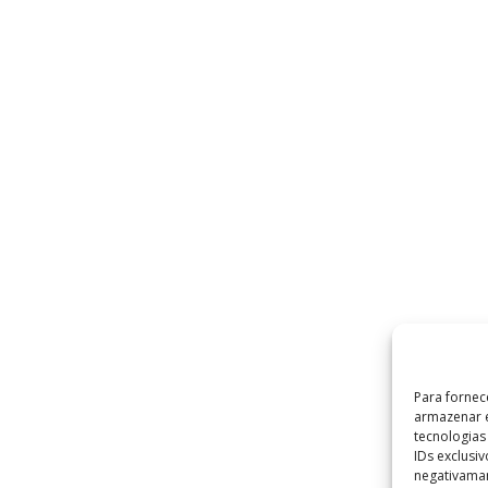
Para fornec
armazenar e
tecnologia
IDs exclusi
negativaman