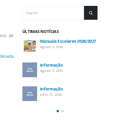
ÚLTIMAS NOTÍCIAS
urso de
Manuais Escolares 2026/2027
Informa
Agosto 5, 2026
Julho 19, 
rdenada
calendário
Informação
Informação – Alt
das provas
Agosto 5, 2026
Julho 9, 2026
Informação
oal
Atendimento Área
Julho 21, 2026
Julho 6, 2026