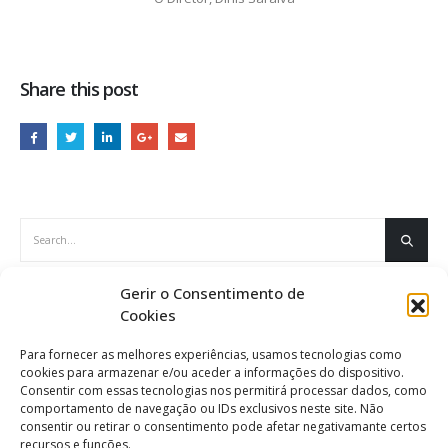
Share this post
Gerir o Consentimento de
ÚLTIMAS NOTÍCIAS
Cookies
Manuais Escolares 2026/2027
Agosto 5, 2026
Para fornecer as melhores experiências, usamos tecnologias como
cookies para armazenar e/ou aceder a informações do dispositivo.
Consentir com essas tecnologias nos permitirá processar dados, como
comportamento de navegação ou IDs exclusivos neste site. Não
Informação
Inf
consentir ou retirar o consentimento pode afetar negativamante certos
Agosto 5, 2026
Jul
recursos e funções.