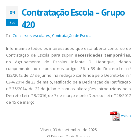
Contratação Escola – Grupo
09
420
Set
Concursos escolares
,
Contratação de Escola
Informam-se todos os interessados que está aberto concurso de
Contratação de Escola para suprir
necessidades temporárias
,
no Agrupamento de Escolas Infante D. Henrique, dando
cumprimento ao disposto nos artigos 36 a 39 do Decreto-Lei n.º
132/2012 de 27 de junho, na redação conferida pelo Decreto-Lei n.º
83-A/2014 de 23 de maio, retificado pela Declaração de Retificação
n.º 36/2014, de 22 de julho e com as alterações introduzidas pelo
Decreto-Lei n.º 9/2016, de 7 de março e pelo Decreto-Lei n.º 28/2017
de 15 de março.
Aviso
Viseu, 09 de setembro de 2025
O Diretor, Dinis Saraiva