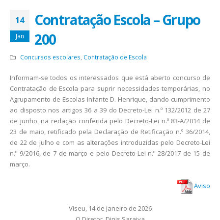
Contratação Escola – Grupo
14
200
Jan
Concursos escolares
,
Contratação de Escola
Informam-se todos os interessados que está aberto concurso de
Contratação de Escola para suprir necessidades temporárias, no
Agrupamento de Escolas Infante D. Henrique, dando cumprimento
ao disposto nos artigos 36 a 39 do Decreto-Lei n.º 132/2012 de 27
de junho, na redação conferida pelo Decreto-Lei n.º 83-A/2014 de
23 de maio, retificado pela Declaração de Retificação n.º 36/2014,
de 22 de julho e com as alterações introduzidas pelo Decreto-Lei
n.º 9/2016, de 7 de março e pelo Decreto-Lei n.º 28/2017 de 15 de
março.
Aviso
Viseu, 14 de janeiro de 2026
O Diretor, Dinis Saraiva