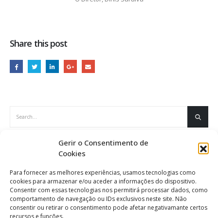
Share this post
Gerir o Consentimento de
ÚLTIMAS NOTÍCIAS
Cookies
Manuais Escolares 2026/2027
Agosto 5, 2026
Para fornecer as melhores experiências, usamos tecnologias como
cookies para armazenar e/ou aceder a informações do dispositivo.
Consentir com essas tecnologias nos permitirá processar dados, como
comportamento de navegação ou IDs exclusivos neste site. Não
Informação
Inf
consentir ou retirar o consentimento pode afetar negativamante certos
Agosto 5, 2026
Jul
recursos e funções.