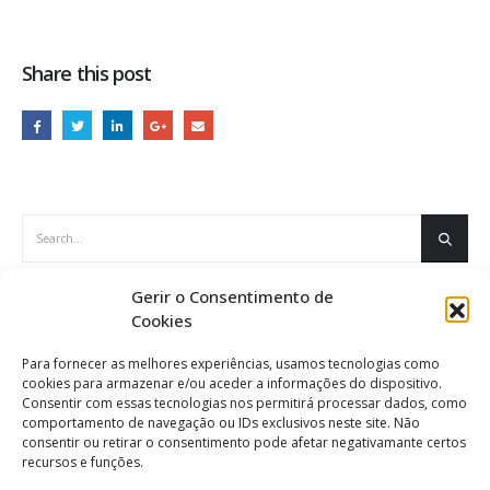
Share this post
Gerir o Consentimento de
ÚLTIMAS NOTÍCIAS
Cookies
Manuais Escolares 2026/2027
Agosto 5, 2026
Para fornecer as melhores experiências, usamos tecnologias como
cookies para armazenar e/ou aceder a informações do dispositivo.
Consentir com essas tecnologias nos permitirá processar dados, como
comportamento de navegação ou IDs exclusivos neste site. Não
Informação
Inf
consentir ou retirar o consentimento pode afetar negativamante certos
Agosto 5, 2026
Jul
recursos e funções.